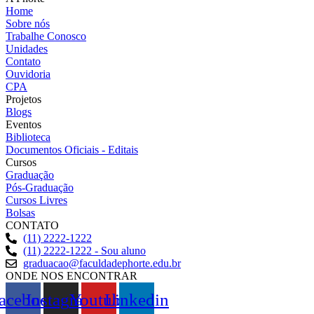
Home
Sobre nós
Trabalhe Conosco
Unidades
Contato
Ouvidoria
CPA
Projetos
Blogs
Eventos
Biblioteca
Documentos Oficiais - Editais
Cursos
Graduação
Pós-Graduação
Cursos Livres
Bolsas
CONTATO
(11) 2222-1222
(11) 2222-1222 - Sou aluno
graduacao@faculdadephorte.edu.br
ONDE NOS ENCONTRAR
acebook
Instagram
Youtube
Linkedin