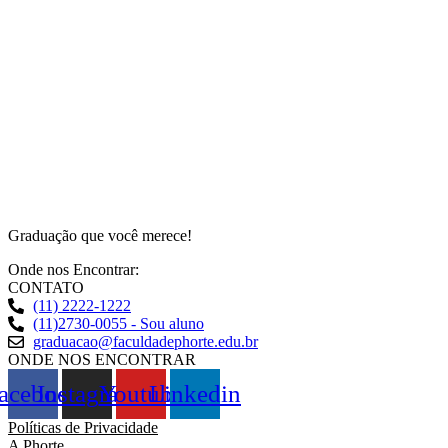
Graduação que você merece!
Onde nos Encontrar:
CONTATO
(11) 2222-1222
(11)2730-0055 - Sou aluno
graduacao@faculdadephorte.edu.br
ONDE NOS ENCONTRAR
acebook
Instagram
Youtube
Linkedin
Políticas de Privacidade
A Phorte