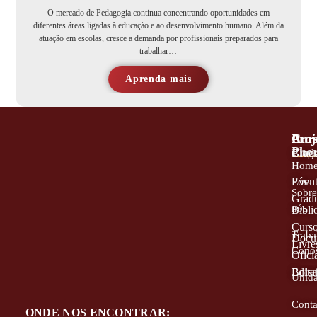
O mercado de Pedagogia continua concentrando oportunidades em
diferentes áreas ligadas à educação e ao desenvolvimento humano. Além da
atuação em escolas, cresce a demanda por profissionais preparados para
trabalhar…
Aprenda mais
A
Proj
Cur
Phor
Blog
Grad
Hom
Even
Pós-
Sobr
Grad
nós
Bibli
Curs
Traba
Docu
Livre
Cono
Oficia
Edita
Bolsa
Unid
Conta
ONDE NOS ENCONTRAR: