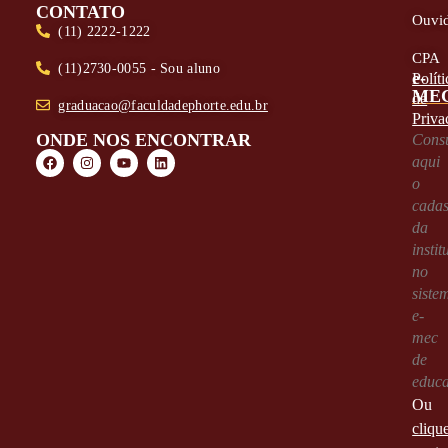
CONTATO
Ouvid
(11) 2222-1222
CPA
(11)2730-0055 - Sou aluno
e-
Políti
ME
de
graduacao@faculdadephorte.edu.br
Priva
ONDE NOS ENCONTRAR
Consu
aqui
o
cadas
da
instit
no
siste
e-
mec
de
educ
Ou
cliqu