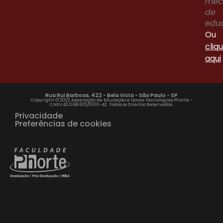
me
de
edu
Ou
cliq
aqui
Rua Rui Barbosa, 422 - Bela Vista - São Paulo - SP
Copyright © 2022 Associação de Educação e Novas Tecnologias Phorte -
CNPJ:42.098.615/0001-42. Todos os Direitos Reservados.
Privacidade
Preferências de cookies