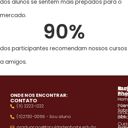
dos alunos se sentem mais prepados para o
mercado.
90
%
dos participantes recomendam nossos cursos
a amigos.
A
Pro
Cur
Pho
Blog
Gra
ONDE NOS ENCONTRAR:
Hom
CONTATO
Even
Pós
(11) 2222-1222
Sobr
Gra
nós
(11)2730-0055 - Sou aluno
Bibl
Cur
Trab
graduacao@faculdadephorte.edu.br