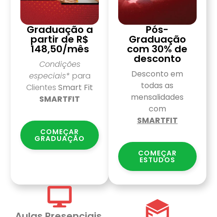
Graduação a
Pós-
partir de R$
Graduação
148,50/mês
com 30% de
desconto
Condições
Desconto em
especiais*
para
todas as
Clientes
Smart Fit
mensalidades
SMARTFIT
com
SMARTFIT
COMEÇAR
GRADUAÇÃO
COMEÇAR
ESTUDOS
Aulas Presenciais,