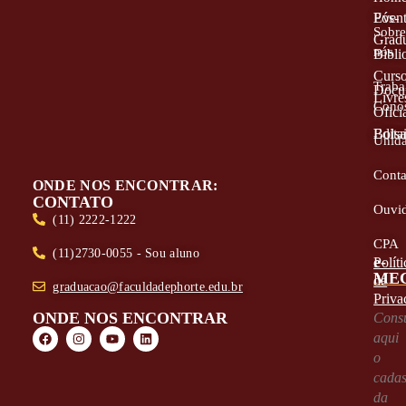
Even
Pós-
Sobr
Grad
nós
Bibli
Curs
Traba
Docu
Livre
Cono
Oficia
Edita
Bolsa
Unid
Conta
ONDE NOS ENCONTRAR:
CONTATO
Ouvid
(11) 2222-1222
CPA
(11)2730-0055 - Sou aluno
e-
Políti
ME
de
graduacao@faculdadephorte.edu.br
Priva
ONDE NOS ENCONTRAR
Consu
aqui
o
cadas
da