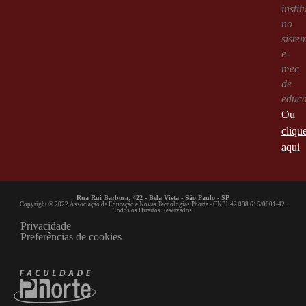
instit
no
siste
e-
mec
de
educ
Ou
cliqu
aqui
Rua Rui Barbosa, 422 - Bela Vista - São Paulo - SP
Copyright © 2022 Associação de Educação e Novas Tecnologias Phorte - CNPJ:42.098.615/0001-42.
Todos os Direitos Reservados.
Privacidade
Preferências de cookies