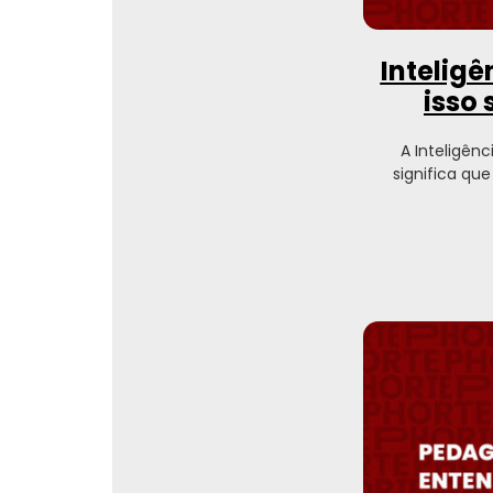
Inteligê
isso
A Inteligênc
significa qu