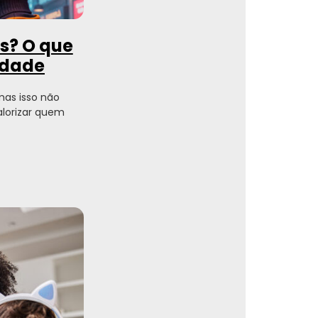
es? O que
ldade
 mas isso não
alorizar quem