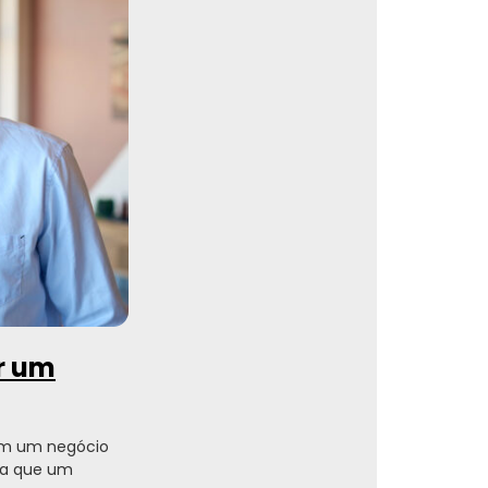
ir um
em um negócio
ara que um