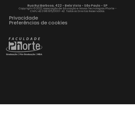
Rua Rui Barbosa, 422 - Bela Vista - São Paulo - SP
Copyright © 2022 Associação de Educação e Novas Tecnologias Phorte -
CNPJ:42.098.615/0001-42. Todos os Direitos Reservados.
Privacidade
Preferências de cookies