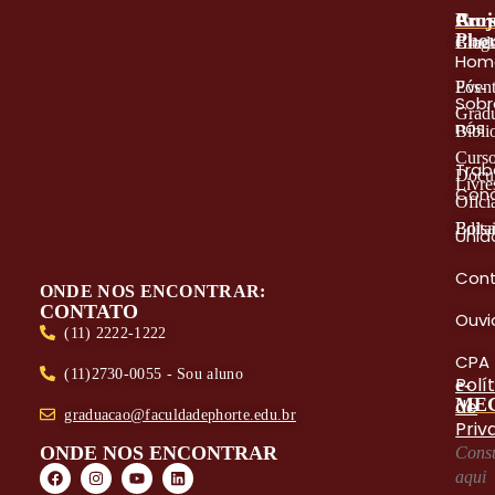
A
Proj
Cur
Phor
Blog
Grad
Hom
Even
Pós-
Sobr
Grad
nós
Bibli
Curs
Trab
Docu
Livre
Con
Oficia
Edita
Bolsa
Unid
Con
ONDE NOS ENCONTRAR:
CONTATO
Ouvi
(11) 2222-1222
CPA
(11)2730-0055 - Sou aluno
Polí
e-
ME
de
graduacao@faculdadephorte.edu.br
Priv
ONDE NOS ENCONTRAR
Consu
aqui