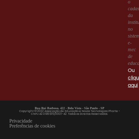
o
cadas
da
instit
no
siste
e-
mec
de
educ
Ou
cliq
aqui
Rua Rui Barbosa, 422 - Bela Vista - São Paulo - SP
Copyright © 2022 Associação de Educação e Novas Tecnologias Phorte -
CNPJ:42.098.615/0001-42. Todos os Direitos Reservados.
Privacidade
Preferências de cookies