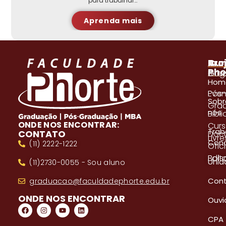
para trabalhar…
Aprenda mais
A
Pro
Cur
Pho
Blog
Gra
Hom
Even
Pós
Sobr
Gra
nós
Bibl
ONDE NOS ENCONTRAR:
Cur
Trab
CONTATO
Doc
Livre
Con
(11) 2222-1222
Ofici
Edita
Bols
Unid
(11)2730-0055 - Sou aluno
Con
graduacao@faculdadephorte.edu.br
ONDE NOS ENCONTRAR
Ouvi
CPA