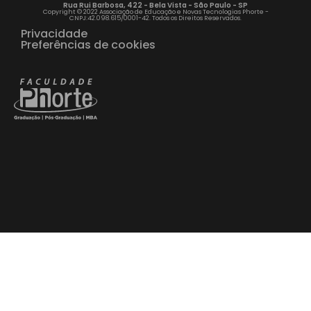
Rua Rui Barbosa, 422 - Bela Vista - São Paulo - SP
Copyright © 2022 Associação de Educação e Novas Tecnologias Phorte -
CNPJ:42.098.615/0001-42. Todos os Direitos Reservados.
Privacidade
Preferências de cookies