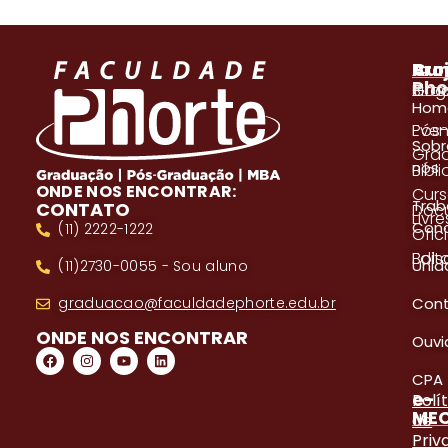
A
Pro
Cur
Pho
Blog
Gra
Hom
Even
Pós
Sobr
Gra
nós
Bibl
ONDE NOS ENCONTRAR:
Cur
Trab
CONTATO
Doc
Livre
Con
(11) 2222-1222
Ofici
Edita
Bols
Unid
(11)2730-0055 - Sou aluno
Con
graduacao@faculdadephorte.edu.br
ONDE NOS ENCONTRAR
Ouvi
CPA
e-
Polí
ME
de
Priv