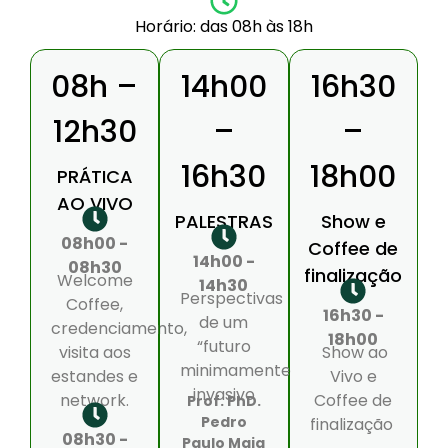
Horário: das 08h às 18h
08h –
14h00
16h30
12h30
–
–
16h30
18h00
PRÁTICA
AO VIVO
PALESTRAS
Show e
08h00 -
Coffee de
14h00 -
08h30
finalização
Welcome
14h30
Perspectivas
Coffee,
16h30 -
de um
credenciamento,
18h00
“futuro
visita aos
Show ao
minimamente
estandes e
Vivo e
invasivo
network.
Coffee de
Prof. PhD.
Pedro
finalização
08h30 -
Paulo Maia