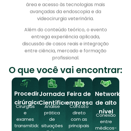
área e acesso às tecnologias mais
avançadas da endoscopia e da
videocirurgia veterinária.
Além do conteúdo teórico, o evento
entrega experiência aplicada,
discussão de casos reais e integração
entre ciência, mercado e formação
profissional.
O que você vai encontrar:
Procedimentos
Jornada
Feira de
Networking
cirúrgicos
Científica
empresas
de alto
Cirurgias
Análise
Contato
nível
e
prática
direto
Conexão
exames
de
com as
entre
transmitidos
situações
principais
médicos-