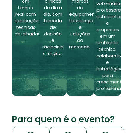
em
clínicas
marcas
veterinários,
tempo
do dia a
de
professores,
real, com
dia, com
equipamentos,
estudantes
explicações
tomada
tecnologia
e
técnicas
de
e
empresas
detalhadas.
decisão
soluções
em um
e
do
ambiente
raciocinio
mercado.
técnico,
cirúrgico.
colaborativo
e
estratégico
para
crescimento
profissional.
Para quem é o evento?