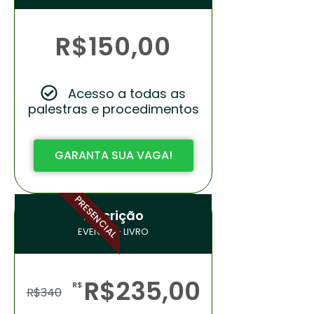
R$150,00
Acesso a todas as
palestras e procedimentos
GARANTA SUA VAGA!
PRESENCIAL
Inscrição
EVENTO + LIVRO
R$235,00
R$
R$
340