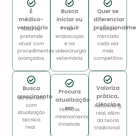
É
Busca
Quer se
médico-
iniciar ou
diferenciar
veterinário
evoluir
profissionalm
Atua ou
na
em um
pretende
endoscopia
mercado
atuar com
e na
cada vez
procedimentos
videocirurgia
mais
avançados.
veterinária.
competitivo.
Valoriza
Busca
Procura
prática,
crescimento
de carreira
atualização
ciência e
com
networking
em
técnicas
atualização
real, além
minimamente
técnica
da teoria
invasivas.
real.
tradicional.