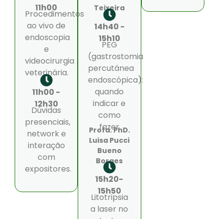
11h00
Teixeira
Procedimentos
ao vivo de
14h40 -
endoscopia
15h10
PEG
e
(gastrostomia
videocirurgia
percutánea
veterinária.
endoscópica):
quando
11h00 -
indicar e
12h30
Dúvidas
como
presenciais,
fazer
Profa. PhD.
network e
Luisa Pucci
interação
Bueno
com
Borges
expositores.
15h20-
15h50
Litotripsia
a laser no