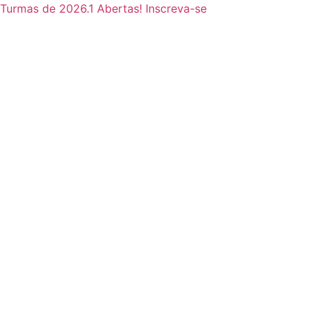
Ir
Turmas de 2026.1 Abertas! Inscreva-se
para
o
conteúdo