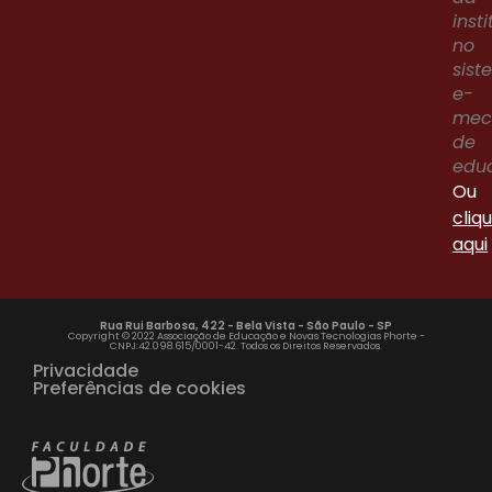
inst
no
sis
e-
me
de
edu
Ou
cliq
aqui
Rua Rui Barbosa, 422 - Bela Vista - São Paulo - SP
Copyright © 2022 Associação de Educação e Novas Tecnologias Phorte -
CNPJ:42.098.615/0001-42. Todos os Direitos Reservados.
Privacidade
Preferências de cookies