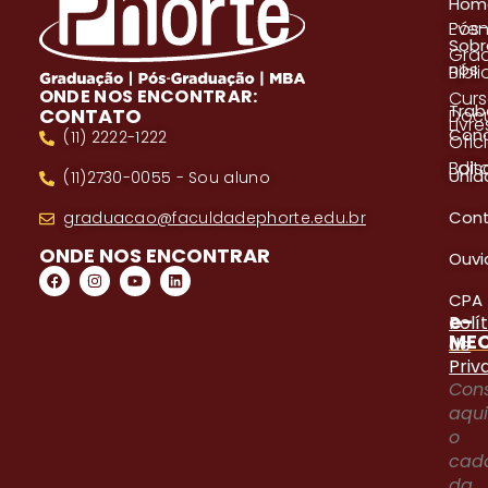
Hom
Even
Pós
Sobr
Gra
nós
Bibl
ONDE NOS ENCONTRAR:
Cur
Trab
CONTATO
Doc
Livre
Con
(11) 2222-1222
Ofici
Edita
Bols
Unid
(11)2730-0055 - Sou aluno
Con
graduacao@faculdadephorte.edu.br
ONDE NOS ENCONTRAR
Ouvi
CPA
e-
Polí
ME
de
Priv
Cons
aqu
o
cad
da