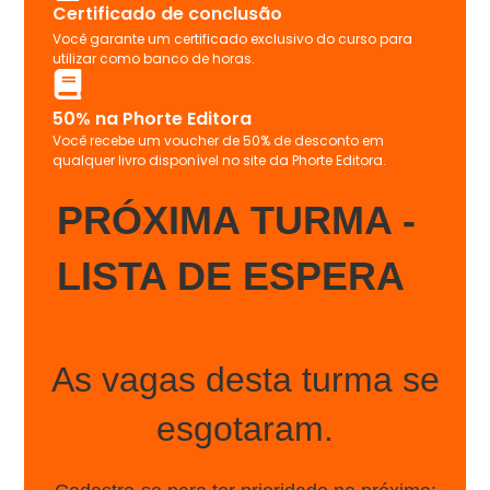
- VOR e é coordenador da pós
Certificado de conclusão
graduação em
Você garante um certificado exclusivo do curso para
ultrassonografia veterinária pela
utilizar como banco de horas.
Impulsionevet e Phorte educacional.
50% na Phorte Editora
Você recebe um voucher de 50% de desconto em
qualquer livro disponível no site da Phorte Editora.
PRÓXIMA TURMA -
LISTA DE ESPERA
As vagas desta turma se
esgotaram.