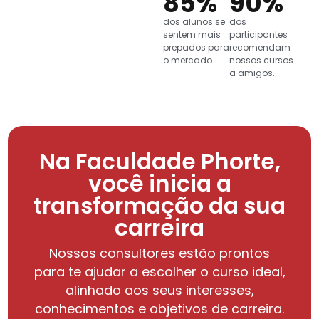
85
%
90
%
dos alunos se
dos
sentem mais
participantes
prepados para
recomendam
o mercado.
nossos cursos
a amigos.
Na Faculdade Phorte,
você inicia a
transformação da sua
carreira
Nossos consultores estão prontos
para te ajudar a escolher o curso ideal,
alinhado aos seus interesses,
conhecimentos e objetivos de carreira.