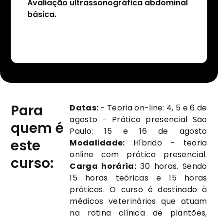
fia
Avaliação ultrassonográfica abdominal
Ultr
básica.
obst
eme
Para
Datas:
- Teoria on-line: 4, 5 e 6 de
agosto - Prática presencial São
quem é
Paulo: 15 e 16 de agosto
este
Modalidade:
Híbrido - teoria
online com prática presencial.
curso:
Carga horária:
30 horas. Sendo
15 horas teóricas e 15 horas
práticas. O curso é destinado à
médicos veterinários que atuam
na rotina clínica de plantões,