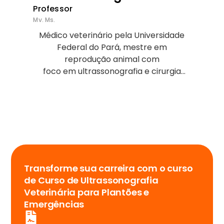
Professor
Mv. Ms.
Médico veterinário pela Universidade
Federal do Pará, mestre em
reprodução animal com
foco em ultrassonografia e cirurgia
veterinária pelo programa de pós
graduação em
reprodução animal na Amazônia,
doutorando em reprodução animal
com foco em
ultrassonografia veterinária pelo
REPROAMAZON UFPA/Ufra . Possui
experiência em
Transforme sua carreira com o curso
ultrassonografia abdominal de cães e
de Curso de Ultrassonografia
gatos e animais silvestres, faz parte do
Veterinária para Plantões e
grupo de
Emergências
Videocirirgia, Obstetrícia e Reprodução