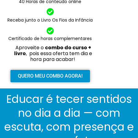
40 Horas de conteúdo online
Receba junto o Livro Os Fios da Infância
Certificado de horas complementares
Aproveite o
combo do curso +
livro
, pois essa oferta tem dia e
hora para acabar!
QUERO MEU COMBO AGORA!
Educar é tecer sentidos
no dia a dia — com
escuta, com presença e