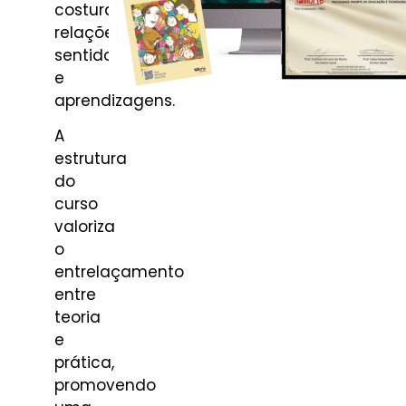
costurando
relações,
sentidos
e
aprendizagens.
A
estrutura
do
curso
valoriza
o
entrelaçamento
entre
teoria
e
prática,
promovendo