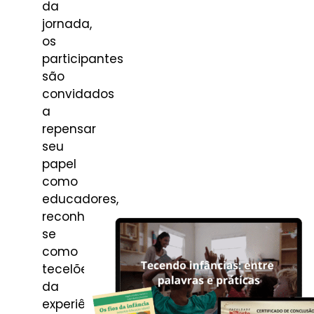
da
jornada,
os
participantes
são
convidados
a
repensar
seu
papel
como
educadores,
reconhecendo-
se
como
tecelões
da
experiência,