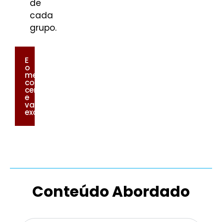
de
cada
grupo.
E
o
melhor:
com
certificado
e
vantagens
exclusivas!
Conteúdo Abordado