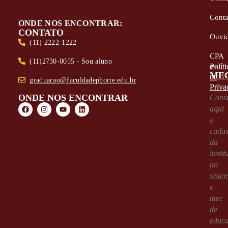
Conta
ONDE NOS ENCONTRAR:
CONTATO
Ouvid
(11) 2222-1222
CPA
(11)2730-0055 - Sou aluno
e-
Políti
ME
de
graduacao@faculdadephorte.edu.br
Priva
ONDE NOS ENCONTRAR
Consu
aqui
o
cadas
da
instit
no
siste
e-
mec
de
educ