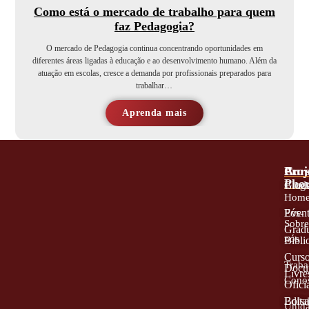
Como está o mercado de trabalho para quem
faz Pedagogia?
O mercado de Pedagogia continua concentrando oportunidades em
diferentes áreas ligadas à educação e ao desenvolvimento humano. Além da
atuação em escolas, cresce a demanda por profissionais preparados para
trabalhar…
Aprenda mais
A
Proj
Cur
Phor
Blog
Grad
Hom
Even
Pós-
Sobr
Grad
nós
Bibli
Curs
Traba
Docu
Livre
Cono
Oficia
Edita
Bolsa
Unid