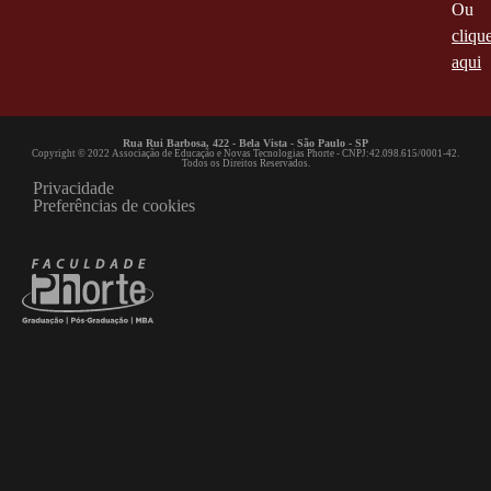
Ou
cliqu
aqui
Rua Rui Barbosa, 422 - Bela Vista - São Paulo - SP
Copyright © 2022 Associação de Educação e Novas Tecnologias Phorte - CNPJ:42.098.615/0001-42.
Todos os Direitos Reservados.
Privacidade
Preferências de cookies