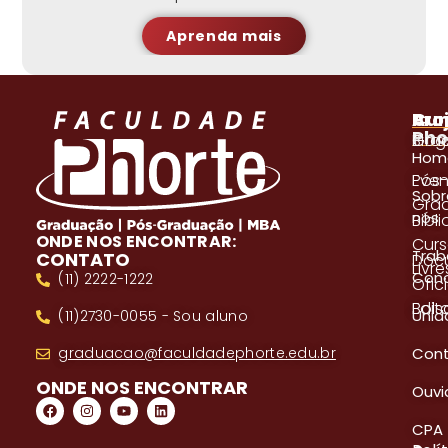
Aprenda mais
A
Pro
Cur
Pho
Blog
Gra
Hom
Even
Pós
Sobr
Gra
nós
Bibl
ONDE NOS ENCONTRAR:
Cur
Trab
CONTATO
Doc
Livre
Con
(11) 2222-1222
Ofici
Edita
Bols
Unid
(11)2730-0055 - Sou aluno
Con
graduacao@faculdadephorte.edu.br
ONDE NOS ENCONTRAR
Ouvi
CPA