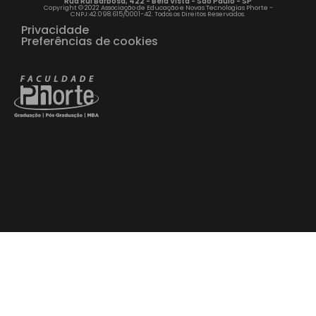
Rua Rui Barbosa, 422 - Bela Vista - São Paulo - SP
Copyright © 2022 Associação de Educação e Novas Tecnologias Phorte -
CNPJ:42.098.615/0001-42. Todos os Direitos Reservados.
Privacidade
Preferências de cookies