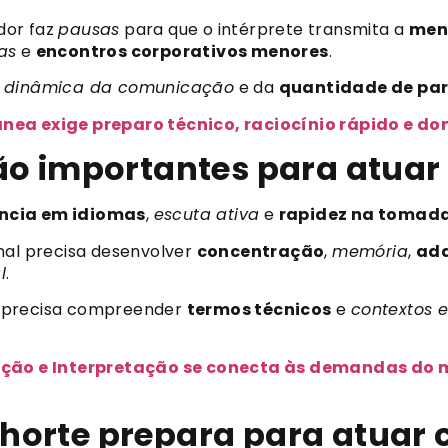
ador faz
pausas
para que o intérprete transmita a
men
as
e
encontros corporativos menores
.
a
dinâmica da comunicação
e da
quantidade de par
ânea exige preparo técnico, raciocínio rápido e 
ão importantes para atuar
ência em idiomas
,
escuta ativa
e
rapidez na tomada
ional precisa desenvolver
concentração
,
memória
,
ada
l
.
m precisa compreender
termos técnicos
e
contextos e
o e Interpretação se conecta às demandas do me
horte prepara para atuar 