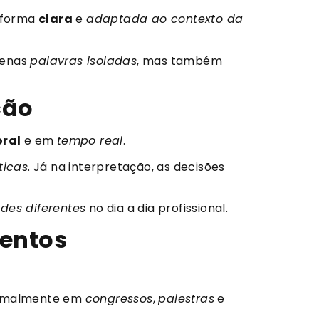
 forma
clara
e
adaptada ao contexto da
penas
palavras isoladas
, mas também
ação
oral
e em
tempo real
.
ticas
. Já na interpretação, as decisões
ades diferentes
no dia a dia profissional.
ventos
normalmente em
congressos
,
palestras
e