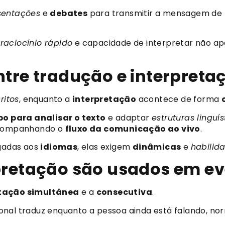
sentações
e
debates
para transmitir a mensagem de
,
raciocínio rápido
e capacidade de interpretar não a
entre tradução e interpret
ritos
, enquanto a
interpretação
acontece de forma
o para analisar o texto
e adaptar
estruturas linguís
acompanhando o
fluxo da comunicação ao vivo
.
igadas aos
idiomas
, elas exigem
dinâmicas
e
habilid
rpretação são usados em e
etação simultânea
e a
consecutiva
.
ssional traduz enquanto a pessoa ainda está falando, 