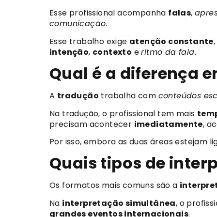
Esse profissional acompanha
falas
,
apre
comunicação
.
Esse trabalho exige
atenção constante
intenção
,
contexto
e
ritmo da fala
.
Qual é a diferença 
A
tradução
trabalha com
conteúdos esc
Na tradução, o profissional tem mais
temp
precisam acontecer
imediatamente
, 
Por isso, embora as duas áreas estejam l
Quais tipos de inte
Os formatos mais comuns são a
interpr
Na
interpretação simultânea
, o profi
grandes eventos internacionais
.