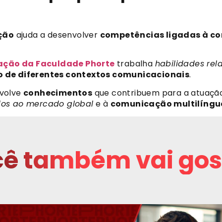
ção
ajuda a desenvolver
competências ligadas à c
ação da Faculdade Phorte
trabalha
habilidades re
 de diferentes contextos comunicacionais
.
nvolve
conhecimentos
que contribuem para a atuaç
dos ao mercado global
e à
comunicação multilíngu
ê também vai gos