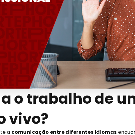
 o trabalho de um
o vivo?
nte a
comunicação entre diferentes idiomas
enquan