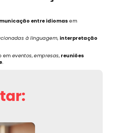
omunicação entre idiomas
em
lacionadas à linguagem
,
interpretação
ão em
eventos
,
empresas
,
reuniões
e
.
tar: