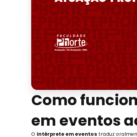
Como funciona
em eventos a
O
intérprete em eventos
traduz oralme