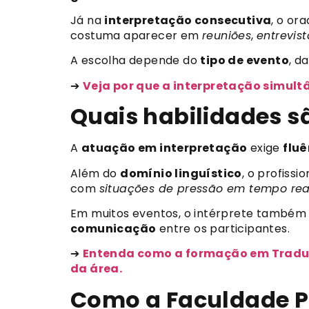
Já na
interpretação consecutiva
, o or
costuma aparecer em
reuniões
,
entrevist
A escolha depende do
tipo de evento
, d
➔
Veja por que a interpretação simult
Quais habilidades s
A
atuação em interpretação
exige
flu
Além do
domínio linguístico
, o profiss
com
situações de pressão em tempo rea
Em muitos eventos, o intérprete també
comunicação
entre os participantes.
➔
Entenda como a formação em Traduçã
da área.
Como a Faculdade P