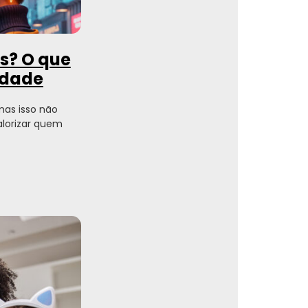
es? O que
ldade
 mas isso não
alorizar quem