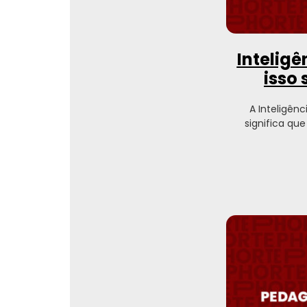
Inteligê
isso
A Inteligênc
significa qu