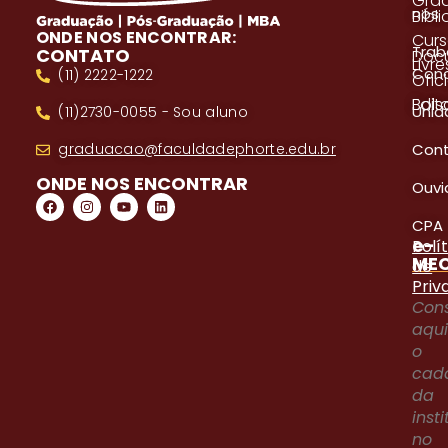
Gra
nós
Bibl
ONDE NOS ENCONTRAR:
Cur
Trab
CONTATO
Doc
Livre
Con
(11) 2222-1222
Ofici
Edita
Bols
Unid
(11)2730-0055 - Sou aluno
Con
graduacao@faculdadephorte.edu.br
ONDE NOS ENCONTRAR
Ouvi
CPA
e-
Polí
ME
de
Priv
Cons
aqu
o
cad
da
inst
no