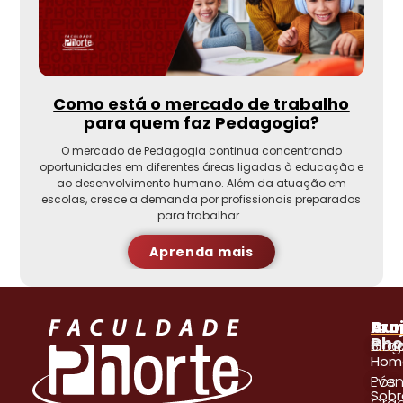
Como está o mercado de trabalho
para quem faz Pedagogia?
O mercado de Pedagogia continua concentrando
oportunidades em diferentes áreas ligadas à educação e
ao desenvolvimento humano. Além da atuação em
escolas, cresce a demanda por profissionais preparados
para trabalhar…
Aprenda mais
A
Pro
Cur
Pho
Blog
Gra
Hom
Even
Pós
Sobr