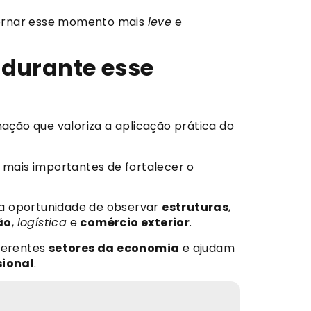
ornar esse momento mais
leve
e
 durante esse
ão que valoriza a aplicação prática do
mais importantes de fortalecer o
 a oportunidade de observar
estruturas
,
ão
,
logística
e
comércio exterior
.
ferentes
setores da economia
e ajudam
sional
.