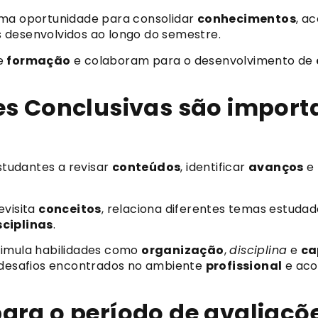
uma oportunidade para consolidar
conhecimentos
, a
s desenvolvidos ao longo do semestre.
de
formação
e colaboram para o desenvolvimento de
es Conclusivas são import
tudantes a revisar
conteúdos
, identificar
avanços
e 
evisita
conceitos
, relaciona diferentes temas estud
sciplinas
.
timula habilidades como
organização
,
disciplina
e
ca
esafios encontrados no ambiente
profissional
e aco
ara o período de avaliaçõ