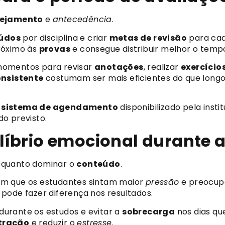
nejamento
e
antecedência
.
údos
por disciplina e criar
metas de revisão
para cad
róximo às
provas
e consegue distribuir melhor o tempo
momentos para revisar
anotações
, realizar
exercício
nsistente
costumam ser mais eficientes do que long
o
sistema de agendamento
disponibilizado pela insti
o previsto.
íbrio emocional durante 
 quanto dominar o
conteúdo
.
um que os estudantes sintam maior
pressão
e preocup
pode fazer diferença nos resultados.
durante os estudos e evitar a
sobrecarga
nos dias qu
tração
e reduzir o
estresse
.