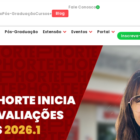
Fale Conosco
Blog
o
Pós-Graduação
Cursos+
Pós-Graduação
Extensão
Eventos
Portal
Inscreva