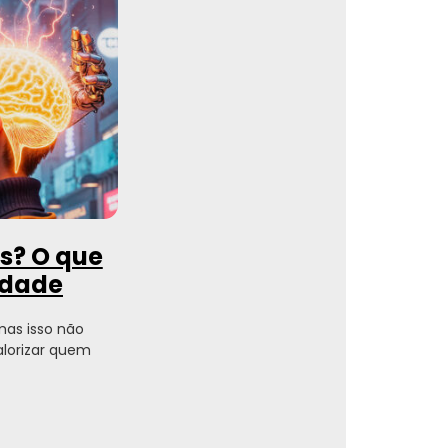
es? O que
ldade
 mas isso não
alorizar quem