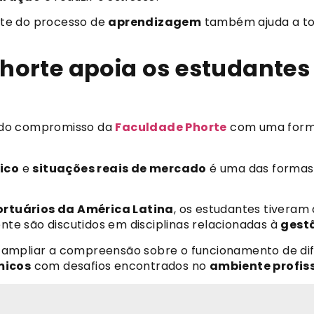
te do processo de
aprendizagem
também ajuda a t
orte apoia os estudantes
te do compromisso da
Faculdade Phorte
com uma formaç
ico
e
situações reais de mercado
é uma das formas 
rtuários da América Latina
, os estudantes tiveram
te são discutidos em disciplinas relacionadas à
gest
 ampliar a compreensão sobre o funcionamento de di
micos
com desafios encontrados no
ambiente profis