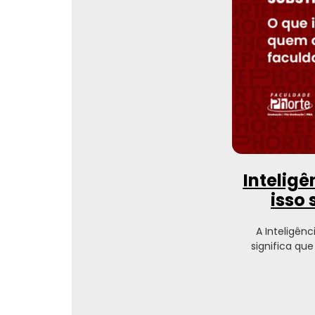
Inteligê
isso
A Inteligênc
significa qu