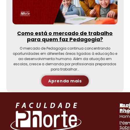
Como está o mercado de trabalho
para quem faz Pedagogia?
O mercado de Pedagogia continua concentrando
oportunidades em diferentes áreas ligadas à educação e
ao desenvolvimento humano. Além da atuação em
escolas, cresce a demanda por profissionais preparados
para trabalhar…
Aprenda mais
A
Pro
Cur
Pho
Blog
Gra
Hom
Even
Pós
Sobr
Gra