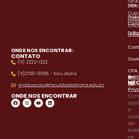
Gra
nós
Bibl
Cur
Trab
Doc
Livre
Con
Ofici
Edita
Bols
Unid
Con
ONDE NOS ENCONTRAR:
CONTATO
Ouvi
(11) 2222-1222
CPA
(11)2730-0055 - Sou aluno
e-
Polí
ME
de
graduacao@faculdadephorte.edu.br
Priv
ONDE NOS ENCONTRAR
Cons
aqu
o
cad
da
inst
no