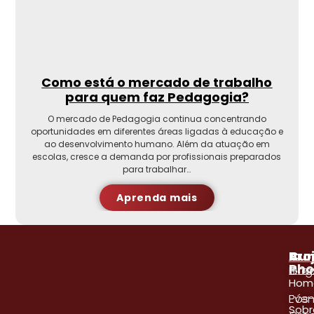
Como está o mercado de trabalho
para quem faz Pedagogia?
O mercado de Pedagogia continua concentrando
oportunidades em diferentes áreas ligadas à educação e
ao desenvolvimento humano. Além da atuação em
escolas, cresce a demanda por profissionais preparados
para trabalhar…
Aprenda mais
A
Pro
Cur
Pho
Blog
Gra
Hom
Even
Pós
Sobr