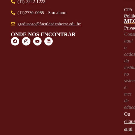
(11) 2222-1222
CPA
(11)2730-0055 - Sou aluno
e-
Políti
ME
de
graduacao@faculdadephorte.edu.br
Priva
ONDE NOS ENCONTRAR
Consu
aqui
o
cadas
da
instit
no
siste
e-
mec
de
educ
Ou
cliqu
aqui