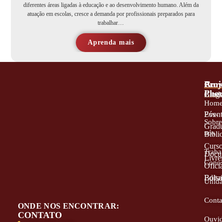
diferentes áreas ligadas à educação e ao desenvolvimento humano. Além da
atuação em escolas, cresce a demanda por profissionais preparados para
trabalhar…
Aprenda mais
A
Proj
Cur
Phor
Blog
Grad
Hom
Even
Pós-
Sobr
Grad
nós
Bibli
Curs
Traba
Docu
Livre
Cono
Oficia
Edita
Bolsa
Unid
Conta
ONDE NOS ENCONTRAR:
CONTATO
Ouvid