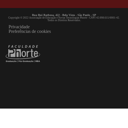
Rua Rui Barbosa, 422 - Bela Vista - São Paulo - SP
Copyright © 2022 Associação de Educação e Novas Tecnologias Phorte - CNPJ:42.098.615/0001-42.
Todos os Direitos Reservados.
Privacidade
Preferências de cookies