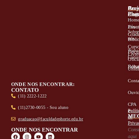
A
Proj
Cur
Phor
Blog
Grad
Hom
Even
Pós-
Sobr
Grad
nós
Bibli
Curs
Traba
Docu
Livre
Cono
Oficia
Edita
Bolsa
Unid
Conta
ONDE NOS ENCONTRAR:
CONTATO
Ouvid
(11) 2222-1222
CPA
(11)2730-0055 - Sou aluno
e-
Políti
ME
de
graduacao@faculdadephorte.edu.br
Priva
ONDE NOS ENCONTRAR
Consu
aqui