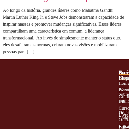
Ao longo da história, grandes líderes como Mahatma Gandhi,
Martin Luther King Jr. e Steve Jobs demonstraram a capacidade de
inspirar massas e promover mudanças significativas. Esses líderes
compartilham uma característica em comum: a liderança
transformacional. Ao invés de simplesmente manter o status quo,
eles desafiaram as normas, criaram novas visões e mobilizaram
pessoas para […]
A
Proj
Cur
Phor
Blog
Grad
Hom
Even
Pós-
Sobr
Grad
nós
Bibli
Curs
Traba
Docu
Livre
Cono
Oficia
Edita
Bolsa
Unid