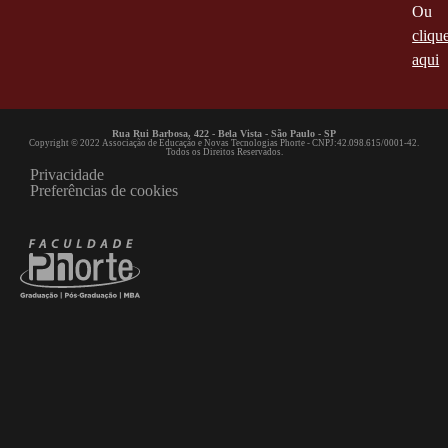
Ou
cliqu
aqui
Rua Rui Barbosa, 422 - Bela Vista - São Paulo - SP
Copyright © 2022 Associação de Educação e Novas Tecnologias Phorte - CNPJ:42.098.615/0001-42.
Todos os Direitos Reservados.
Privacidade
Preferências de cookies