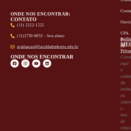
Conta
ONDE NOS ENCONTRAR:
CONTATO
Ouvid
(11) 2222-1222
CPA
(11)2730-0055 - Sou aluno
e-
Políti
ME
de
graduacao@faculdadephorte.edu.br
Priva
ONDE NOS ENCONTRAR
Consu
aqui
o
cadas
da
instit
no
siste
e-
mec
de
educ