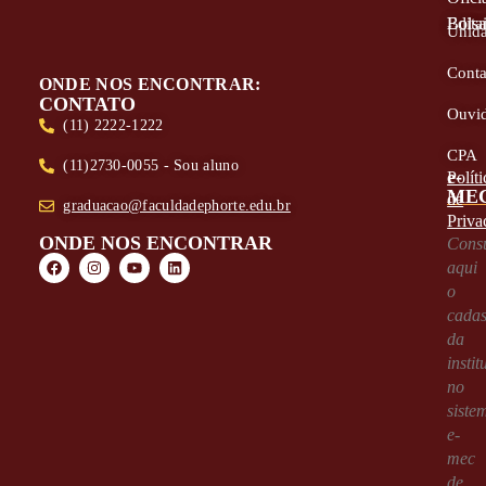
Edita
Bolsa
Unid
Conta
ONDE NOS ENCONTRAR:
CONTATO
Ouvid
(11) 2222-1222
CPA
(11)2730-0055 - Sou aluno
e-
Políti
ME
de
graduacao@faculdadephorte.edu.br
Priva
ONDE NOS ENCONTRAR
Consu
aqui
o
cadas
da
instit
no
siste
e-
mec
de