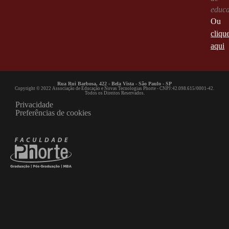
educ
Ou
cliqu
aqui
Rua Rui Barbosa, 422 - Bela Vista - São Paulo - SP
Copyright © 2022 Associação de Educação e Novas Tecnologias Phorte - CNPJ:42.098.615/0001-42.
Todos os Direitos Reservados.
Privacidade
Preferências de cookies