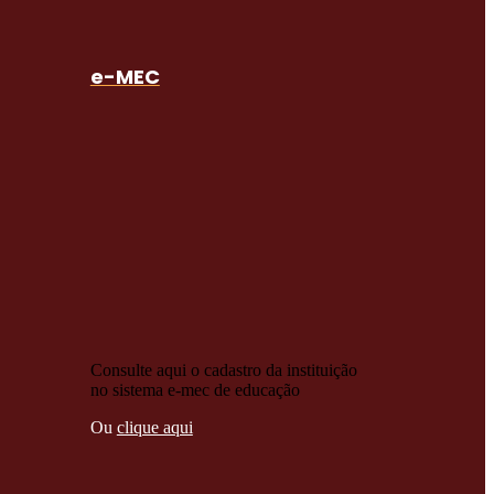
e-MEC
Consulte aqui o cadastro da instituição
no sistema e-mec de educação
Ou
clique aqui