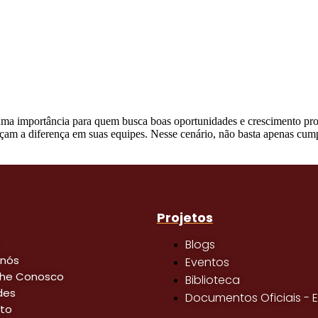
uma importância para quem busca boas oportunidades e crescimento pro
açam a diferença em suas equipes. Nesse cenário, não basta apenas cump
Projetos
Blogs
 nós
Eventos
lhe Conosco
Biblioteca
des
Documentos Oficiais - E
to