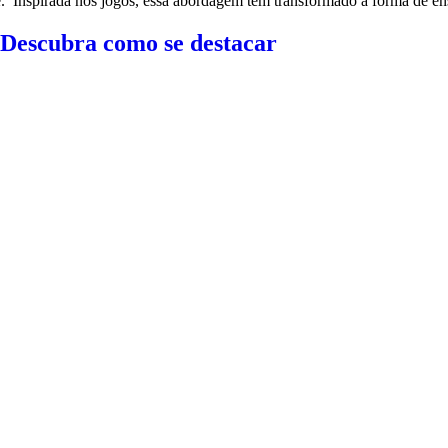
. Inspirada nos jogos, essa abordagem tem transformado a forma de en
 Descubra como se destacar