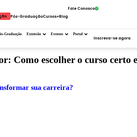
Fale Conosco
ção
Pós-Graduação
Cursos+
Blog
ós-Graduação
Extensão
Eventos
Portal
Inscreva-se agora
por:
Como escolher o curso certo 
ansformar sua carreira?