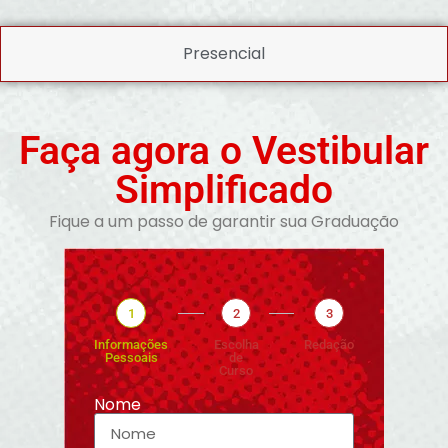
Presencial
Faça agora o Vestibular
Simplificado
Fique a um passo de garantir sua Graduação
1
2
3
Informações
Escolha
Redação
Pessoais
de
Curso
Nome