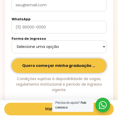
WhatsApp
Forma de ingresso
→
Quero começar minha graduação
Condições sujeitas à disponibilidade de vagas,
regulamento institucional e período de ingresso
vigente.
Precisa de ajuda?
Fale
conosco
→
Matricule-se