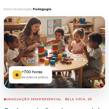
Início
›
Graduação
›
Pedagogia
+700 horas
◉
de vivência prática
GRADUAÇÃO SEMIPRESENCIAL · BELA VISTA, SP