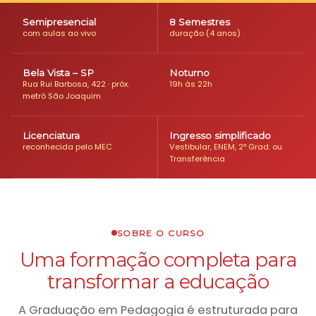
Semipresencial
8 Semestres
com aulas ao vivo
duração (4 anos)
Bela Vista – SP
Noturno
Rua Rui Barbosa, 422 · próx.
19h às 22h
metrô São Joaquim
Licenciatura
Ingresso simplificado
reconhecida pelo MEC
Vestibular, ENEM, 2ª Grad. ou
Transferência
SOBRE O CURSO
Uma formação completa para
transformar a educação
A Graduação em Pedagogia é estruturada para