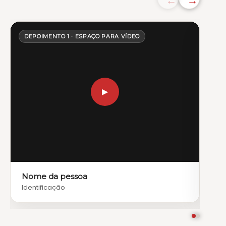
←
→
DEPOIMENTO 1 · ESPAÇO PARA VÍDEO
DEP
▶
Nome da pessoa
Nom
Identificação
Iden