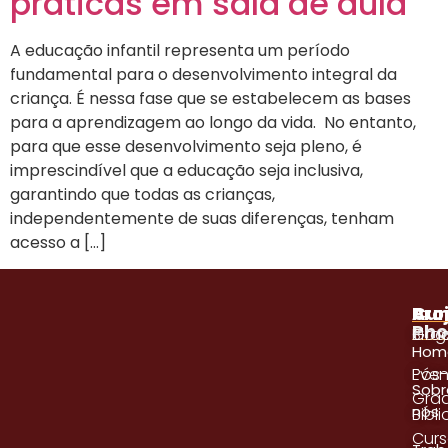
práticas em sala de aula
A educação infantil representa um período
fundamental para o desenvolvimento integral da
criança. É nessa fase que se estabelecem as bases
para a aprendizagem ao longo da vida. No entanto,
para que esse desenvolvimento seja pleno, é
imprescindível que a educação seja inclusiva,
garantindo que todas as crianças,
independentemente de suas diferenças, tenham
acesso a […]
A
Pro
Cur
Pho
Blog
Gra
Hom
Even
Pós
Sobr
Gra
nós
Bibl
Cur