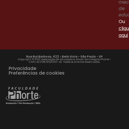
me
de
edu
Ou
cliq
aqui
Rua Rui Barbosa, 422 - Bela Vista - São Paulo - SP
Copyright © 2022 Associação de Educação e Novas Tecnologias Phorte -
CNPJ:42.098.615/0001-42. Todos os Direitos Reservados.
Privacidade
Preferências de cookies