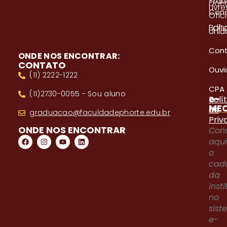
Trab
Doc
Livre
Con
Ofici
Edita
Bols
Unid
Con
ONDE NOS ENCONTRAR:
CONTATO
Ouvi
(11) 2222-1222
CPA
(11)2730-0055 - Sou aluno
e-
Polí
ME
de
graduacao@faculdadephorte.edu.br
Priv
ONDE NOS ENCONTRAR
Cons
aqu
o
cad
da
inst
no
sis
e-